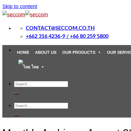
Skip to content
CONTACT@SECCOM.CO.TH
+662 316 4236-9 / +66 80 259 5800
Menu
HOME
ABOUT US
OUR PRODUCTS
OUR SERVI
ไทย