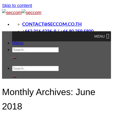
Skip to content
CONTACT@SECCOM.CO.TH
+662 316 4236-9 / +66 80 259 5800
MENU
Menu
Monthly Archives:
June
2018